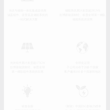
光伏与储能一体化集成提供商
储能系统累计发货超20GWh
涵盖组件、逆变器及储能系统的
彭博新能源财经、标普全球第一梯队
一站式解决方案
储能系统供应商
光伏组件累计发货超175GW
全球化运营
彭博新能源财经、标普全球
子公司分布于20多个国家
第一梯队组件系统供应商
客户遍布160 多个国家和地区
研发创新
《财富》中国ESG影响力榜单