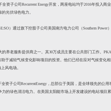
旗下全资子公司Recurrent Energy开发，两座电站均于2016
靠的光伏绿色电力。

，NYSE:SO）通过旗下控股子公司美国南方电力公司（Southern P
大的养老服务提供商之一。其30万成员主要在公共部门工作。PKA
特别关注有助于减轻气候变化影响项目的投资。他们已经在应对气候变化
海上风电场。

力集团旗下全资子公司RecurrentEnergy，总部位于美国，是全球