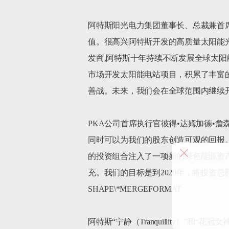
阿特斯阳光电力集团董事长、总裁兼首
值。很高兴阿特斯开发的高质量太阳能
发商,阿特斯十年持续不断发展全球太
市场开发太阳能电站项目，积累了丰富的经验
善战。未来，我们会在全球范围内继续开
PKA公司首席执行官彼得•达姆加德•詹森(P
同时可以为我们的股东创造可观的回报。因此
的投资组合注入了一项新的绿色能源资
充。我们的目标是到2020年，将投资总额
SHAPE\*MERGEFORMAT

阿特斯“宁静（Tranquillity）”和“