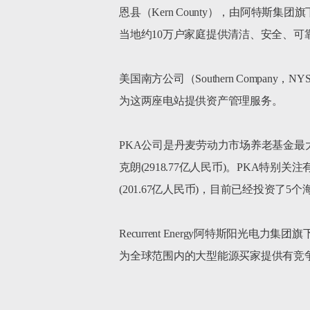
恩县（Kern County），由阿特斯集团
当地约10万户家庭提供清洁、安全、可
美国南方公司（Southern Company
为这两座电站提供资产管理服务。

PKA公司是丹麦劳动力市场养老基金最
克朗(2918.77亿人民币)。PKA
(201.67亿人民币)，目前已经投资了5个
Recurrent Energy阿特斯阳光电