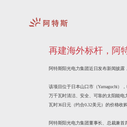
阿
特
再建海外标杆，阿
斯-
中
国
阿特斯阳光电力集团近日发布新闻披露，
该项目位于日本山口市（Yamaguchi）
万千瓦时清洁、安全、可靠的太阳能电力。日本中国
瓦时36日元（约合0.32美元）的价格收
阿特斯阳光电力集团董事长、总裁兼首