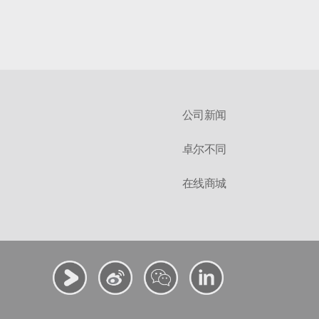
公司新闻
卓尔不同
在线商城