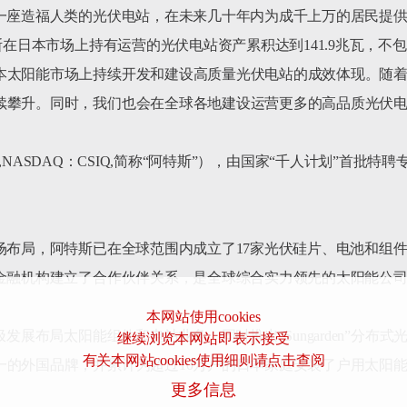
成一座造福人类的光伏电站，在未来几十年内为成千上万的居民提
斯在日本市场上持有运营的光伏电站资产累积达到141.9兆瓦，不
本太阳能市场上持续开发和建设高质量光伏电站的成效体现。随
攀升。同时，我们也会在全球各地建设运营更多的高品质光伏电站
rInc.,NASDAQ：CSIQ,简称“阿特斯”），由国家“千人计划”首批特
场布局，阿特斯已在全球范围内成立了17家光伏硅片、电池和组件
金融机构建立了合作伙伴关系，是全球综合实力领先的太阳能公司
本网站使用cookies
发展布局太阳能组件和电站业务，同时推出“Sungarden”分布式
继续浏览本网站即表示接受
有关本网站cookies使用细则请点击查阅
的外国品牌，并累计为超过10万户的日本家庭安装了户用太阳能
更多信息