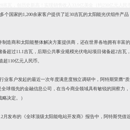
828兆瓦，创历史新高！实现销售收入33.9亿美金（约230亿元人
多个国家的1,200余家客户提供了近30吉瓦的太阳能光伏组件产品
件制造商和太阳能整体解决方案提供商，还在世界各地拥有丰富
备超过11.1吉瓦，后期公共事业规模光伏电站项目储备超2吉瓦，
超110亿元人民币。

对太阳能行业客户发起的最近一次年度满意度独立调研中，阿特斯荣膺“质
rkit是全球领先的金融信息公司，在当今商业领域具有敏锐的洞察
略决定。）

7年12月发布的《全球顶级太阳能电站开发商》报告中，阿特斯凭借