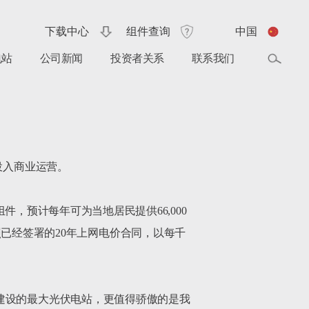
下载中心
组件查询
中国
电站
公司新闻
投资者关系
联系我们
入商业运营。

组件，预计每年可为当地居民提供66,000
c.）按照已经签署的20年上网电价合同，以每千
建设的最大光伏电站，更值得骄傲的是我