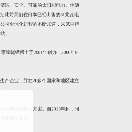
供清洁、安全、可靠的太阳能电力。伴随
包括此前我们在日本已经出售的81兆瓦电
着公司全球化进程的不断加速，未来阿特
。”

聘专家瞿晓铧博士于2001年创办，2006年9
生产企业，并在20多个国家和地区建立
。

光伏发电系统解决方案。自2013年起，阿
光伏发电系统。
