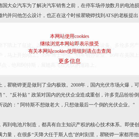
德国大众汽车为了解决汽车销售之前，在停车场停放数月的电池
邀约并问他怎么设计，也正在这个时候瞿晓铧找到ATS的老板提
本网站使用cookies
继续浏览本网站即表示接受
下踏上了征途。2001年11月，瞿晓铧带着几箱设备、多伦多房
有关本网站cookies使用细则请点击查阅
，马上开始动工。95年博士毕业、01年创办企业、06年在美国
更多信息
界点，他和阿特斯，展翅高飞在光伏的道路上。

，瞿晓铧更是做到了业内极致。2008年，国内光伏市场火爆，
销 "、"反补贴 " 政策对国内的光伏企业造成重创，许多竞品纷
说的：" 阿特斯不想做老大，只想做最后一个倒的光伏企业。"

，再到电池片制造，都具有自主知识产权的核心技术体系。即便
满力量，在很多“天降大任于斯人也”的时刻里，瞿晓铧一家都用