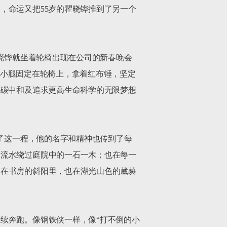
，命运又把55岁的瞿晓铧推到了另一个
瞿晓铧就坐着轮椅出现在公司的新春晚会
他的小腿固定在轮椅上，拿着红布锤，坚定
现碳中和及追求更高生命科学的无限梦想
下了这一程，他的名字和精神也传到了每
如流水绕过庭院中的一石一木；也在每一
，在书房的斜阳里，也在湖光山色的葳蕤
续奔跑。像钢铁侠一样，像“打不倒的小