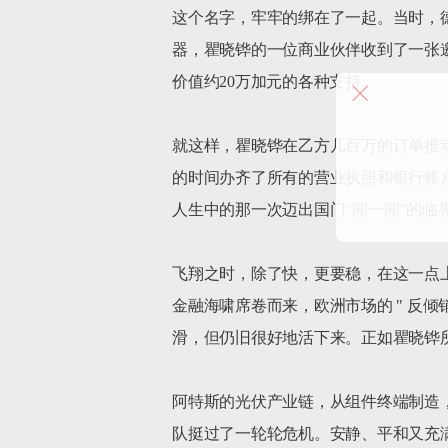
这个名字，牢牢的绑在了一起。当时，
器，瞿晓铧的一位商业伙伴收到了一张
价值约20万加元的各种支持。

就这样，瞿晓铧在乙方几百万的订单推动
的时间办齐了所有的营业执照和银行账户
人生中的那一次迈出国门“闯一闯”的临
飞翔之时，除了快，更要稳，在这一点上
金融海啸席卷而来，欧洲市场的 " 反倾
滑，但仍旧很好地活下来。正如瞿晓铧所
阿特斯的光伏产业链，从组件终端制造
队挺过了一轮轮危机。安静、平和又充