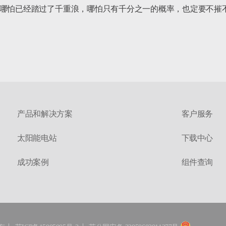
，哪怕已经踏过了千重浪，哪怕只有千分之一的概率，也定要不摧
空下，去找寻人生中最璀璨的那抹星光。		
产品和解决方案
客户服务
太阳能电站
下载中心
成功案例
组件查询