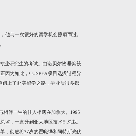
候，他与一次很好的留学机会擦肩而过。


物理专业研究生的考试。由诺贝尔物理奖获
因为如此，CUSPEA项目选拔过程异
道踏上了赴美留学之路，毕业后很多都


与相伴一生的佳人相遇在加拿大。1995
发总监，一直升到亚太地区技术副总裁。
单，彻底将37岁的瞿晓铧和阿特斯光伏