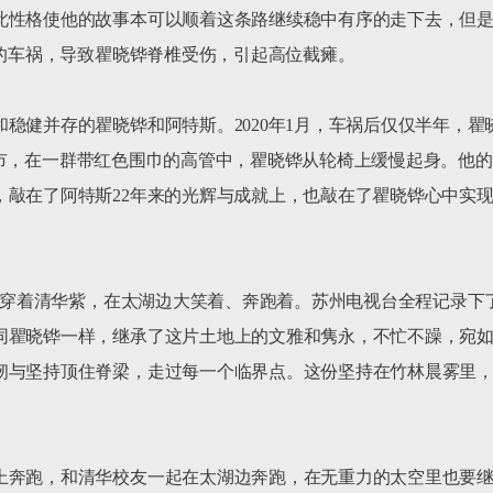
此性格使他的故事本可以顺着这条路继续稳中有序的走下去，但是
发的车祸，导致瞿晓铧脊椎受伤，引起高位截瘫。

稳健并存的瞿晓铧和阿特斯。2020年1月，车祸后仅仅半年，
股成功上市，在一群带红色围巾的高管中，瞿晓铧从轮椅上缓慢起身。
，敲在了阿特斯22年来的光辉与成就上，也敲在了瞿晓铧心中实
晓铧穿着清华紫，在太湖边大笑着、奔跑着。苏州电视台全程记录
同瞿晓铧一样，继承了这片土地上的文雅和隽永，不忙不躁，宛
韧与坚持顶住脊梁，走过每一个临界点。这份坚持在竹林晨雾里
上奔跑，和清华校友一起在太湖边奔跑，在无重力的太空里也要继