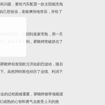
损耗问题，要给汽车配置一款太阳能充电
出自己想创业，老板爽快地答应，并给了
产抵押的贷款，他回到老家常熟，用一天
上市、短短十年不到，瞿晓铧突破抓住了
可瞿晓铧却发现欧元开始剧烈波动，随后
纷倒下。虽然阿特斯也经历了业绩、利润下
创业的过程困难重重，瞿晓铧都带领着团
他们成熟的心智和勇气去接受上天的挑