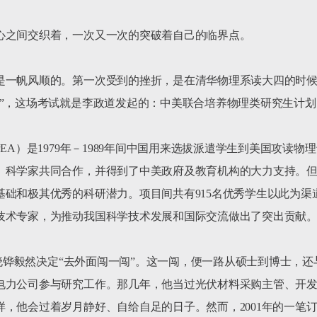
心之间交织着，一次又一次的突破着自己的临界点。

是一帆风顺的。第一次受到的挫折，是在清华物理系读大四的时
”，这场考试就是李政道发起的：中美联合培养物理类研究生计划。
EA）是1979年－1989年间中国用来选拔派遣学生到美国攻读
科学家共同合作，并得到了中美政府及教育机构的大力支持。但正
基础和极其优秀的科研潜力。项目间共有915名优秀学生以此为渠
技术专家，为推动我国科学技术发展和国际交流做出了突出贡献。
瞿晓铧毅然决定“去外面闯一闯”。这一闯，便一路从硕士到博士，还
电力公司参与研究工作。那几年，他当过光伏材料采购主管、开
，他会过着岁月静好、自给自足的日子。然而，2001年的一笔订