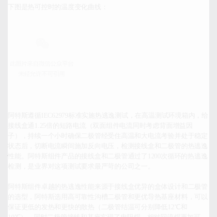
下图是热可控时的温度变化曲线：

阿特斯遵循IEC62979标准实施热逃逸测试，在高温测试环境箱内，给
接线盒通1.25倍的短路电流（双面组件电流同时考虑背面增益因
子），持续一个小时确保二极管经受住高温和大电流考验并处于稳定
状态后，切断电流瞬间施加反向电压，检测接线盒和二极管的热逃逸
性能。阿特斯组件产品的接线盒和二极管通过了1200次循环的热逃逸
检测，是业界对这项测试要求最严苛的公司之一。

阿特斯组件卓越的热逃逸性能来源于接线盒优异的盒体设计和二极管
的选型，阿特斯选用高可靠性沟槽二极管和更优导热基座材料，可以
保证更低的发热和更快的散热（二极管结温可分别降低12℃和