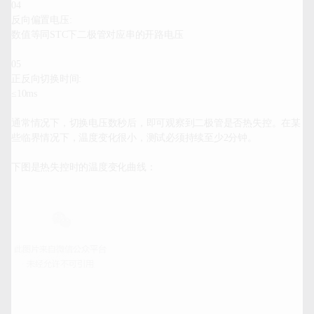
04
反向偏置电压:
数值等同STC下二极管对应串的开路电压

05
正反向切换时间:
≤10ms

通常情况下，切换电压数秒后，即可观察到二极管是否热失控。在某
些临界情况下，温度变化很小，测试必须持续至少2分钟。

下图是热失控时的温度变化曲线：
