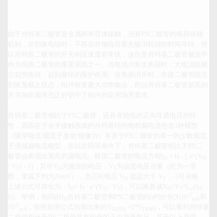
由于肖特基二极管是金属和半导体接触，没有PN二极管的电荷存储
机制，在切换电场时，不存在存储电荷要先被消耗掉的时间等待，所
以肖特基二极管的开关响应速度非常快，这也是肖特基二极管被选中
作为旁路二极管的重要原因之一。当电池片发生热斑时，大电流能被
立刻旁路掉，起到最快的保护作用。当热斑消失时，旁路二极管能立
刻恢复截止状态，组件恢复最大功率输出，所以肖特基二极管超高的
开关响应频率也正好切中了组件的应用场景需求。

肖特基二极管相比于PN二极管，还具有较低的正向导通电压的特
性，原因在于金半接触形成的肖特基结的饱和漏电流包含3种模型
（隧穿电流/载流子发射/镜像力）丰富于PN二极管的单一的少数载流
子漂移漏电流模型，所以在同等条件下，肖特基二极管相比于PN二
极管会表现出更高的漏电流。根据二极管的电流方程
I
 = Is · [ e^(V
D
D
/ V
) - 1]
，其中V
为施加的电压，V
为温度电压当量（此为一常
T
D
T
数，常温下约为26mV），当正向电压 V
 远远大于 V
，-1可省略，
D
T
上述公式可简化为：
I
= I
s
 · e^(
V
 / V
)，可以换算成
V
=V
*L
(I
/ 
D
D
T
D
T
n
D
-5
Is)
。举例，相同的
I
肖特基二极管和PN二极管的Is约分别为
10
和
D
mA
-9
10
，按照前面公式估算出来的
V
 ≈2*V
，可以看到肖特基
mA
D(PN)
D(SB)