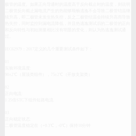
极管的温度。如果正向导通时的温度高于反向截止时的温度，则说明
二极管反向截止漏电流产生的热能够顺畅逃逸不会导致二极管结温继
续升高，即二极管未发生热失控，反之二极管结温会持续升高而导致
热失控，同时监控到漏电流降低，并且热逃逸测试后的二极管的正向
和反向特性与初始测量相比没有明显的变化，则认为热逃逸测试通
过。

IEC62979：2017定义的几个重要测试条件如下：

01
实验环境温度:
90±2℃（屋顶类组件），75±2℃（开放支架类）

02
正向电流:
1.25倍STC下组件短路电流

03
正向稳定状态:
二极管温度稳定在（+0.3℃，-0℃）保持10分钟
