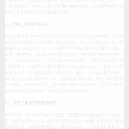
二极管相比于PN二极管具有较低的正向导通电压。基于以上原理，
当热斑发生时，肖特基二极管导通的启动电压低，大电流可以瞬间旁
路掉，起到对热斑电池片的保护作用。

二、旁路二极管的热失控
旁路二极管通常的失效模式是承受不住高温和大电流的考验，当组件
部分电池片被遮挡导致旁路二极管导通后，正向大电流使得二极管迅
速发热而容易击穿。IEC 61215标准里面有关二极管结温测试，用以
检测二极管性能，然而这项检测还不能完全评价旁路二极管的可靠
性。比如遮挡移除后，二极管仍有击穿现象发生，究其原因是因为遮
挡移除瞬间，二极管从正向导通变换为反向截止状态，二极管本身保
持较高温度，在反向漏电流下继续发热。此时，若接线盒散热良好，
则二极管温度逐渐降低至正常，否则温度继续上升，直至二极管热击
穿而失效，被称为热失控。阿特斯对此做了深入研究，通过严苛热逃
逸测试来评估接线盒和二极管是否满足使用要求。

三、旁路二极管的热逃逸测试
IEC62979：2017对光伏组件的旁路二极管的热逃逸实验做了标准规
范。测试的基本方法是在高温环境下持续正向导通大电流达到二极管
稳定状态后，瞬间切换电压成二极管反向截止，比较电压切换前后二