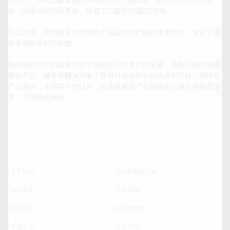
10℃）。同时二极管接线和基座实现了电阻焊，相对回流焊更加可
靠，焊接点的热阻更低，降低了二极管结温5℃左右。

综上所述，阿特斯通过优秀的产品设计和严格的质量管控，保证了组
件长期安全的可靠性。

阿特斯在22年的发展历程中始终坚守对客户的承诺：为客户提供高质
量的产品、服务和解决方案！凭着对这份初心的执着和坚持，阿特斯
产品赢得了全球客户的认可，以高质量的产品和服务引领全球能源变
革，共创阳光未来！		
关于我们
产品和解决方案
客户服务
公司新闻
全球布局
太阳能电站
下载中心
卓尔不同