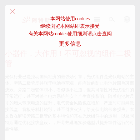
本网站使用cookies
继续浏览本网站即表示接受
阿
有关本网站cookies使用细则请点击查阅
特
更多信息
斯-
中
小器件，大作用！不可忽视的组件二极
国
管
光伏行业已是拉动国民经济的最强劲引擎，光伏组件是光伏电站的主
体。旁路二极管反并联于电池串两端，能有效的防止电池片因热斑而
烧毁。旁路二极管体积小，看似微不足道，但其可靠性对光伏组件的
正常运行，甚至对整个电力系统的安全产生直接影响。随着电池片尺
寸的增大带来电流的提升，电气安全风险也在增加，严重时可能导致
接线盒、背板等材料烧毁，甚至引发火灾，给光伏电站带来损失。本
文旨在解读旁路二极管的基本特性和其在光伏组件中的运用，以及阿
特斯通过优化接线盒设计，严苛热逃逸实验选型以提升组件运行的可
靠性能。
