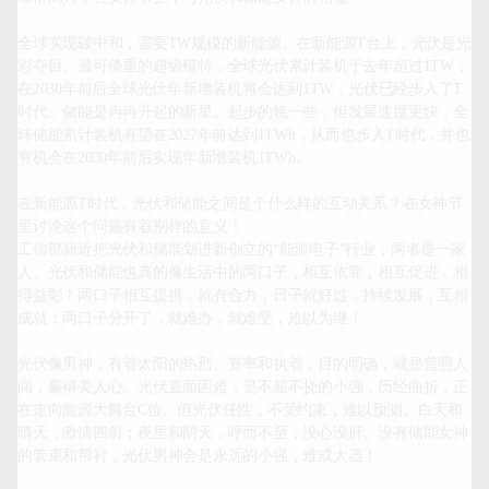
全球实现碳中和，需要TW规模的新能源。在新能源T台上，光伏是光
彩夺目、最可倚重的超级模特，全球光伏累计装机于去年超过1TW，
在2030年前后全球光伏年新增装机将会达到1TW，光伏已经步入了T
时代。储能是冉冉升起的新星。起步的晚一些，但发展速度更快，全
球储能累计装机有望在2027年前达到1TWh，从而也步入T时代，并也
有机会在2030年前后实现年新增装机1TWh。

在新能源T时代，光伏和储能之间是个什么样的互动关系？在女神节
里讨论这个问题有着别样的意义！

工信部新近把光伏和储能划进新创立的“能源电子”行业，两者是一家
人。光伏和储能也真的像生活中的两口子，相互依靠，相互促进，相
得益彰！两口子相互提携，就有合力，日子就好过，持续发展，互相
成就；两口子分开了，就难办，就难受，难以为继！

光伏像男神，有着太阳的热烈、直率和执着，目的明确，就是普照人
间，赢得美人心。光伏直面困难，是不屈不挠的小强，历经曲折，正
在走向能源大舞台C位。但光伏任性，不受约束，难以预测。白天和
晴天，激情四射；夜里和阴天，呼而不至，没心没肝。没有储能女神
的管束和帮衬，光伏男神会是永远的小强，难成大器！
