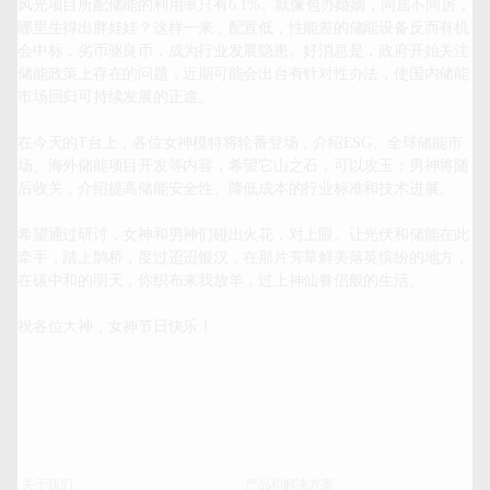
风光项目所配储能的利用率只有6.1%。就像包办婚姻，同居不同房，
哪里生得出胖娃娃？这样一来，配置低，性能差的储能设备反而有机
会中标，劣币驱良币，成为行业发展隐患。好消息是，政府开始关注
储能政策上存在的问题，近期可能会出台有针对性办法，使国内储能
市场回归可持续发展的正途。

在今天的T台上，各位女神模特将轮番登场，介绍ESG、全球储能市
场、海外储能项目开发等内容，希望它山之石，可以攻玉；男神将随
后收关，介绍提高储能安全性、降低成本的行业标准和技术进展。

希望通过研讨，女神和男神们碰出火花，对上眼。让光伏和储能在此
牵手，踏上鹊桥，度过迢迢银汉，在那片芳草鲜美落英缤纷的地方，
在碳中和的明天，你织布来我放羊，过上神仙眷侣般的生活。

祝各位大神，女神节日快乐！		
关于我们
产品和解决方案