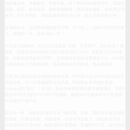
储能像女神，身兼数职，无所不能，除了熟知的削峰填谷外，还提供
调频、调压、备用容量、缓解电网拥堵、黑启动等服务。就拿黑启动
来说，在大停电时，储能就像家里的主心骨，是点亮希望的火种！

有储能女神，光伏男神就能放开手脚，大干快上！在碳中和的军功章
上，有我的一半，也有你的一半！

今天以“光储融合，助力可持续发展”为题，开展研讨，应时应景！据
测算，如我国2035年的风光累计装机达到3.0TW，并配置2TWh的储
能，在降低供电成本的同时，还能够使度电碳含量降低70%。这样我
们就有条件大力发展绿氢，实现整体经济的快速、低成本脱碳。

正因为注意到光伏与储能的依存关系，阿特斯才从2010年就开始涉足
储能业务。十二年艰难困苦玉汝于成。阿特斯去年并网的美国
Crimson酒红项目，1.4GWh，是全球单期并网的最大储能项目。阿特
斯去年9月发布的EP CUBE户用储能，被国外专业媒体评为当年美国
市场最佳户储产品。

跟光伏一样，储能的发展也不是一帆风顺。目前，国内风光项目强制
配储能，好像拉郎配，增加成本，但没有对应收入。强扭的瓜不甜，
容易得到的不受珍惜，配套储能不受重视，普遍配而不用，去年我国