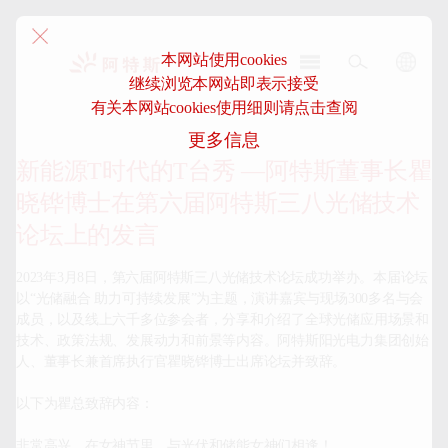
本网站使用cookies
继续浏览本网站即表示接受
阿
有关本网站cookies使用细则请点击查阅
特
更多信息
斯-
中
新能源T时代的T台秀 —阿特斯董事长瞿
国
晓铧博士在第六届阿特斯三八光储技术
论坛上的发言
2023年3月8日，第六届阿特斯三八光储技术论坛成功举办。本届论坛
以“光储融合 助力可持续发展”为主题，演讲嘉宾与现场300多名与会
成员，以及线上六千多位参会者，分享和介绍了全球光储应用场景和
技术、政策法规、发展动力和前景等内容。阿特斯阳光电力集团创始
人、董事长兼首席执行官瞿晓铧博士出席论坛并致辞。

以下为瞿总致辞内容：

非常高兴，在女神节里，与光伏和储能女神们相逢！
