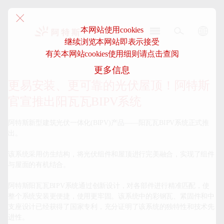
本网站使用cookies
继续浏览本网站即表示接受
阿
有关本网站cookies使用细则请点击查阅
特
更多信息
斯-
中
更易安装、更可靠的光伏屋顶！阿特斯
国
官宣推出阳瓦瓦BIPV系统
阿特斯新型建筑光伏一体化(BIPV)产品——阳瓦瓦BIPV系统正式推
出。

该系统采用仿生结构，将光伏组件和屋顶进行完美融合，实现了组件
与屋面的有机结合。

阿特斯阳瓦瓦BIPV系统通过创新设计，对各部件进行精准匹配，使
整个系统安装更便捷，使用更牢固。该系统中的彩钢瓦、紧固件和中
支座设计已经获得了国家专利，充分证明了该系统的独特性和技术先
进性。
