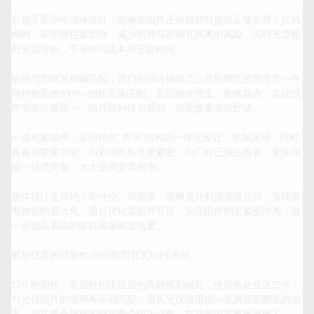
彩钢瓦采用中波峰设计：能够在组件正向载荷时提供足够支撑；抗风
揭时，牢牢锁住紧固件，减少组件与彩钢瓦脱离的风险，同时无需额
外安装导轨，节省BOS成本和安装时间。

组件与彩钢瓦精确匹配：我们的设计确保了三片彩钢瓦的宽度与一件
阿特斯高效600W+组件完美匹配。瓦应组件而生，量体裁衣，实现组
件安装位置统一，组件阵列排布规则，视觉效果美观舒适。

一体化紧固件：采用仿生“关节”结构的一体化设计，更加灵活，同时
具备自锁紧功能，与彩钢瓦贴合更紧密。出厂时已预先组装，更快实
现一站式安装，大大提高安装效率。

整体设计更简约：部件少、功能多，能够充分利用屋顶空间，实现发
电效益的最大化。通过优化紧固件宽度，实现组件的更紧密排布，进
一步提高系统的装机容量和发电量。

更加优异的可靠性-阿特斯阳瓦瓦BIPV系统

25年耐用性：采用锌铝镁镀层的高耐候彩钢瓦，使用寿命长达25年，
与光伏组件的使用寿命相匹配，避免光伏使用期间金属屋面翻新的成