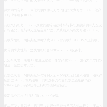
本。而常规金属板的使用寿命仅为15年，在25年内需要更换施工。

强大的固定力：一体化的紧固件与瓦之间的拉拔力可达3500N，远高
于行业采用的1000N。

高抗风揭能力：0.6mm厚度的镀锌铝镁材料与带有加强筋的中支座设
计相匹配，瓦与中支座结合更牢固，系统抗风揭能力可达3000+Pa。

高载荷性能：阿特斯组件可承载5400Pa雪荷载和3000+Pa风压荷载。

优异的防火性能：燃烧性能符合GB8624-2012 A级要求。

无渗水风险：采用360度直立锁边，排水高度67mm，拥有大尺寸排水
通道，屋面防水无忧。

低热斑风险：阿特斯组件与彩钢瓦之间保持充足的通风通道，通风高
度超过80mm，散热通畅，同时选择具有更低热斑温度的高效
600W+组件，确保组件运行时热斑风险极低。

更加经济实用-阿特斯阳瓦瓦BIPV系统

施工方便，高效率：我们在设计过程中充分考虑人机工程学，施工人