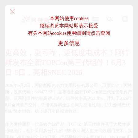
本网站使用cookies
继续浏览本网站即表示接受
阿
有关本网站cookies使用细则请点击查阅
特
更多信息
斯-
中
更高效，更可靠，更低度电成本！阿特
国
斯发布全新TOPCon第三代组件！6月3
日-5日，亮相SNEC 2026
2026年6月2日，阿特斯阳光电力集团股份有限公司（股票简称：阿特
斯，股票代码：688472.SH）宣布推出全新TOPCon第三代光伏组件产
品。该系列组件功率高达670W，组件效率高达24.8%，计划于2026年
8月全球量产交付，凭借优异的全生命周期发电性能，助力全球光伏
电站降本增效、稳步提升项目投资收益。

作为阿特斯新一代高效光伏产品，TOPCon第三代组件基于大尺寸矩
形电池片，创新采用多分片组件结构设计与入射光高效利用技术，实
现核心发电性能全方位升级。产品延续行业主流2382×1134×30mm规