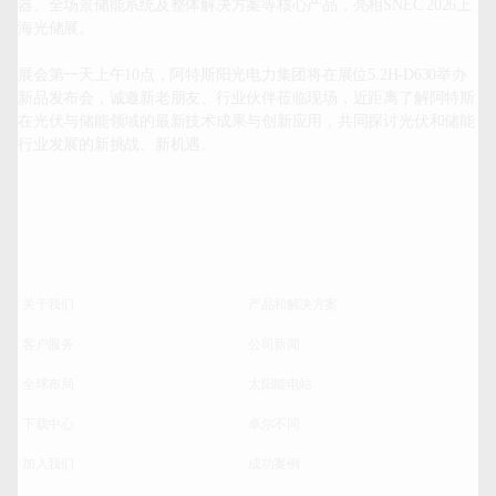
器、全场景储能系统及整体解决方案等核心产品，亮相SNEC 2026上
海光储展。

展会第一天上午10点，阿特斯阳光电力集团将在展位5.2H-D630举办
新品发布会，诚邀新老朋友、行业伙伴莅临现场，近距离了解阿特斯
在光伏与储能领域的最新技术成果与创新应用，共同探讨光伏和储能
行业发展的新挑战、新机遇。		
关于我们
产品和解决方案
客户服务
公司新闻
全球布局
太阳能电站
下载中心
卓尔不同
加入我们
成功案例