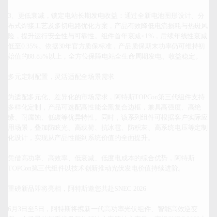
3、更低衰减，锁定电站长期发电收益：通过全新电池图形设计、分
布式焊接工艺及多切电路优化方案，产品有效降低电流损耗与热斑风
险，提升运行安全性与可靠性。组件首年衰减≤1%，后续年线性衰减
低至0.35%。依据30年官方质保标准，产品质保期末功率仍可维持初
始值的88.85%以上，全方位保障电站全生命周期发电、收益稳定。

多元定制配置，灵活适配全场景需求

为适配多元化、差异化的市场需求，阿特斯TOPCon第三代组件支持
多样化定制，产品可选配高性能全黑复合边框，兼具高强度、高绝
缘、耐腐蚀、低碳等优异特性。同时，该系列组件可根据客户实际应
用场景，叠加防眩光、高载荷、抗冰雹、防积灰、高系统电压等定制
化设计，实现从产品性能到系统价值的全面提升。

凭借高功率、高效率、低衰减、低度电成本的综合优势，阿特斯
TOPCon第三代组件以技术创新推动光伏发电价值持续进阶。

重磅新品即将亮相，阿特斯邀您共赴SNEC 2026

6月3日至5日，阿特斯将携新一代高功率光伏组件、智能高效逆变