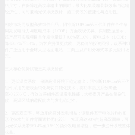
格尺寸，在保障超高功率输出的同时，最大化集装箱装载效率与运输
经济性，同时兼顾光伏系统设计、施工安装的便捷性与通用性。

相较市场同版型高效组件产品，阿特斯TOPCon第三代组件在全生命
周期发电能力与度电成本（LCOE）方面表现优异。实测数据显示，
该产品可实现项目首年发电量提升0.8%至1.6%，度电成本（LCOE）
降低0.7%至1.4%，为客户提供更优质、更稳健的投资回报，该系列组
件广泛适用于全球大型地面电站、工商业及户用分布式等多元应用场
景。

三大核心优势赋能更高系统价值

1、更低温度系数，保障高温环境下稳定输出：阿特斯TOPCon第三代
组件采用先进表面钝化与切口钝化技术，将功率温度系数降低
至-0.26%/℃，有效改善组件高温发电性能，大幅提升产品在复杂气
候、高温区域的适配能力与发电稳定性。

2、更高双面率，释放系统额外发电增益：该组件基于电池片Poly图
形化技术与组件背面遮挡优化设计，实现高达90%的超高双面率，可
为光伏系统带来0.4%至0.5%的额外发电量增益，进一步提升系统整体
收益。
