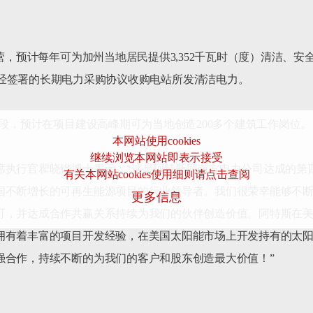
运营，预计每年可为加州当地居民提供3,352千瓦时（度）清洁、
ison)将按照已经签署的长期电力采购协议收购电站所发清洁电力。

段，预计在项目建设高峰期可为当地创造200多个建筑工作岗位。

本网站使用cookies
继续浏览本网站即表示接受
席执行官瞿晓铧博士表示：“这是阿特斯同南方电力公司达成的第
有关本网站cookies使用细则请点击查阅
国不断增长的可再生能源项目的行业领导者。我们很荣幸能够不
更多信息
达成合作共赢关系持续为我们的伙伴创造价值。阿特斯在美国的项目公司
拥有着丰富的项目开发经验，在美国太阳能市场上开发持有的太
合作，持续不断的为我们的客户和股东创造最大价值！”
