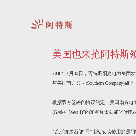
阿
特
美国也来抢阿特斯
斯-
中
国
2018年1月30日，阿特斯阳光电力集团发
与美国南方公司(Southern Company)
根据双方签署的协议约定，美国南方电力公司(S
(Gaskell West 1)”的28兆瓦太阳能光伏电
“盖斯凯尔西部1号”电站安装使用的是阿特斯