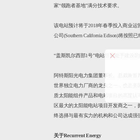
家“领跑者基地”满分技术要求。

该电站预计将于2018年春季投入商业
公司(Southern California Ed
“盖斯凯尔西部1号”电站目前处于建设阶
阿特斯阳光电力集团董事长、总裁兼首
世界独立电力厂商的龙头之一，也是美
质太阳能组件产品和电站项目的高度认可，并
区最大的太阳能电站项目开发商之一，
终选择与最有实力的机构和公司达成强强
关于Recurrent Energy