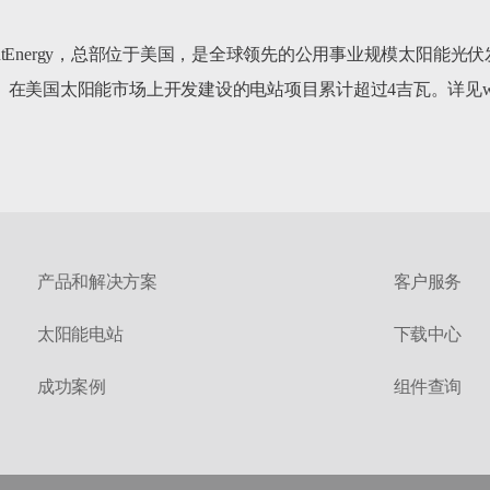
rentEnergy，总部位于美国，是全球领先的公用事业规模太阳能
产品和解决方案
客户服务
太阳能电站
下载中心
成功案例
组件查询