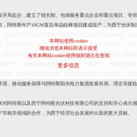
设开局起步，建立了链长制、包保服务重点企业和重点项目、专
目，阿特斯年产10GW直拉单晶硅棒项目建成投产，为西宁光伏
。当前全市上下正在深入学习贯彻党的十九届六中全会精神，全
本网站使用cookies
，按照省委十三届十一次全会部署安排，聚焦打造“高地”、建设
继续浏览本网站即表示接受
。可以说西宁正面临难得的发展机遇，投资机遇不容错失。阿特
有关本网站cookies使用细则请点击查阅
前景广阔。希望阿特斯全方位了解西宁、投资西宁，发挥多元化
更多信息
度深度，拓展合作的行业领域，助力西宁光伏全产业链建设，助
环境，推动服务保障与阿特斯阳光电力集团发展布局、理念等接轨
来对阿特斯以及西宁阿特斯光伏科技有限公司的支持和关心表示
况。他表示，阿特斯将进