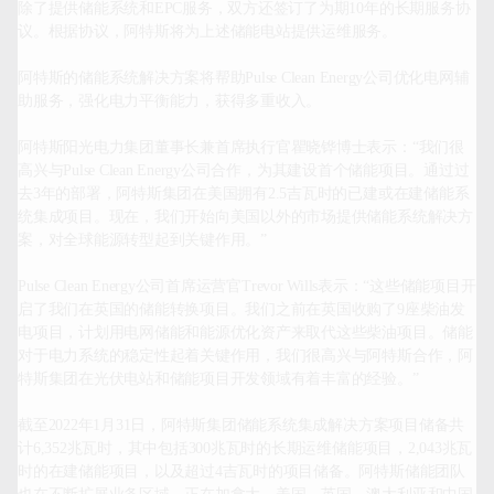
除了提供储能系统和EPC服务，双方还签订了为期10年的长期服务协
议。根据协议，阿特斯将为上述储能电站提供运维服务。

阿特斯的储能系统解决方案将帮助Pulse Clean Energy公司优化电网辅
助服务，强化电力平衡能力，获得多重收入。

阿特斯阳光电力集团董事长兼首席执行官瞿晓铧博士表示：“我们很
高兴与Pulse Clean Energy公司合作，为其建设首个储能项目。通过过
去3年的部署，阿特斯集团在美国拥有2.5吉瓦时的已建或在建储能系
统集成项目。现在，我们开始向美国以外的市场提供储能系统解决方
案，对全球能源转型起到关键作用。”

Pulse Clean Energy公司首席运营官Trevor Wills表示：“这些储能项目开
启了我们在英国的储能转换项目。我们之前在英国收购了9座柴油发
电项目，计划用电网储能和能源优化资产来取代这些柴油项目。储能
对于电力系统的稳定性起着关键作用，我们很高兴与阿特斯合作，阿
特斯集团在光伏电站和储能项目开发领域有着丰富的经验。”

截至2022年1月31日，阿特斯集团储能系统集成解决方案项目储备共
计6,352兆瓦时，其中包括300兆瓦时的长期运维储能项目，2,043兆瓦
时的在建储能项目，以及超过4吉瓦时的项目储备。阿特斯储能团队