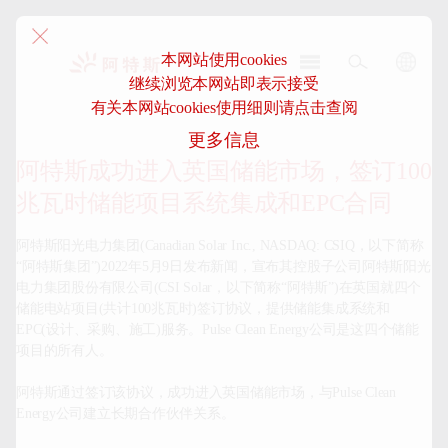
本网站使用cookies
继续浏览本网站即表示接受
阿
有关本网站cookies使用细则请点击查阅
特
更多信息
斯-
中
阿特斯成功进入英国储能市场，签订100
国
兆瓦时储能项目系统集成和EPC合同
阿特斯阳光电力集团(Canadian Solar Inc., NASDAQ: CSIQ，以下简称
“阿特斯集团”)2022年5月9日发布新闻，宣布其控股子公司阿特斯阳光
电力集团股份有限公司(CSI Solar，以下简称“阿特斯”)在英国就四个
储能电站项目(共计100兆瓦时)签订协议，提供储能集成系统和
EPC(设计、采购、施工)服务。Pulse Clean Energy公司是这四个储能
项目的所有人。

阿特斯通过签订该协议，成功进入英国储能市场，与Pulse Clean 
Energy公司建立长期合作伙伴关系。
