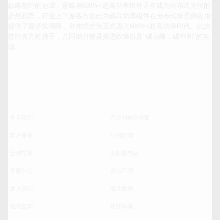
战略签约的达成，意味着600W+超高功率组件正在成为分布式光伏的
必然趋势，行业上下游各方也已为超高功率组件在分布式场景的应用
提供了最坚实保障，分布式光伏正式迈入600W+超高功率时代。此次
签约各方将携手，共同助力整县推进政策以及“碳达峰，碳中和”的实
现。		
关于我们
产品和解决方案
客户服务
公司新闻
全球布局
太阳能电站
下载中心
卓尔不同
加入我们
成功案例
组件查询
在线商城