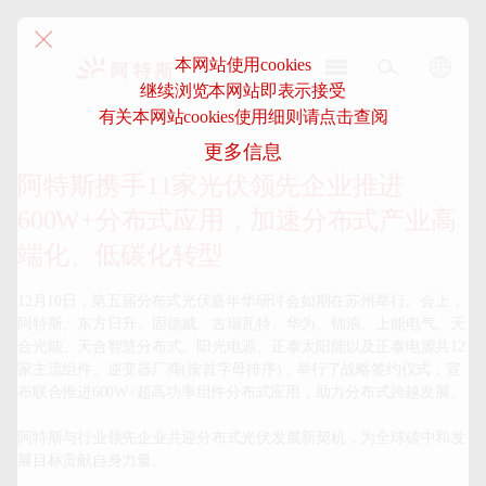
本网站使用cookies
继续浏览本网站即表示接受
阿
有关本网站cookies使用细则请点击查阅
特
更多信息
斯-
中
阿特斯携手11家光伏领先企业推进
国
600W+分布式应用，加速分布式产业高
端化、低碳化转型
12月10日，第五届分布式光伏嘉年华研讨会如期在苏州举行。会上，
阿特斯、东方日升、固德威、古瑞瓦特、华为、锦浪、上能电气、天
合光能、天合智慧分布式、阳光电源、正泰太阳能以及正泰电源共12
家主流组件、逆变器厂商(按首字母排序)，举行了战略签约仪式，宣
布联合推进600W+超高功率组件分布式应用，助力分布式跨越发展。

阿特斯与行业领先企业共迎分布式光伏发展新契机，为全球碳中和发
展目标贡献自身力量。
