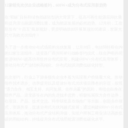
12家领先光伏企业战略签约，600W+成为分布式应用新趋势
在“双碳”目标和绿色低碳转型的大背景下，提高可再生能源应用比重
和提升清洁能源消费比重，成为能源发展的必然趋势。12月初，工信
部发布“十四五”最新规划，更是明确鼓励开展屋顶光伏建设，发展大
尺寸高效光伏组件！

为了进一步推动分布式场景的光伏发展，12月10日，包括阿特斯在内
的12家主流组件、逆变器厂商共同举行战略签约仪式，联合声明共同
推进600W+超高功率组件分布式应用，构建600W+分布式应用体系，
推动分布式产业结构高端化、分布式能源消费低碳化转型。

此次签约，行业上下游各领先企业本着为实现客户价值最大化、推动
组件技术进步、功率提升以及提速分布式光伏项目降本的宗旨，按照
“通力合作、相互支持、共同发展、合作共赢”的原则，将结合自身在
组件产品、逆变器等在内的先进技术优势，积极拓展双方合作边界，
在项目、产品、技术交流、科学研发及市场推广等方面，创新合作模
式，资源共享，提速分布式光伏跨越式发展；通过构建600W+分布式
应用体系，推动分布式产业结构升级，实现户用和工商业清洁高效低
碳的用能结构，持续提升分布式场景能源消费低碳化水平。
