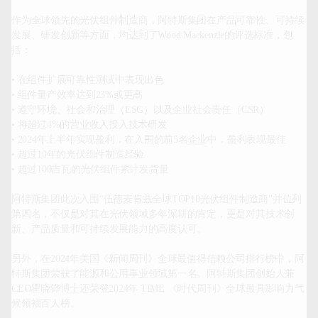
作为全球领先的光伏组件制造商，阿特斯集团在产品可靠性、可持续
发展、研发创新等方面，均达到了Wood Mackenzie的评选标准，包
括：

• 在组件扩展可靠性测试中表现出色

• 组件量产效率达到23%或更高

• 遵守环境、社会和治理（ESG）以及企业社会责任（CSR）

• 将超过4%的营业收入投入技术研发

• 2024年上半年实现盈利，在入围的前5名企业中，盈利表现最佳

• 超过10年的光伏组件制造经验

• 超过100吉瓦的光伏组件累计发货量

阿特斯集团此次入围“伍德麦肯兹全球TOP10光伏组件制造商”并位列
第四名，不仅是对其在光伏领域多年深耕的肯定，更是对其技术创
新、产品质量和可持续发展能力的高度认可。

另外，在2024年美国《新闻周刊》全球最值得信赖公司排行榜中，阿
特斯集团荣获了能源和公用事业领域第一名。阿特斯集团创始人兼
CEO瞿晓铧博士还荣登2024年 TIME 《时代周刊》全球最具影响力气
候领袖百人榜。
