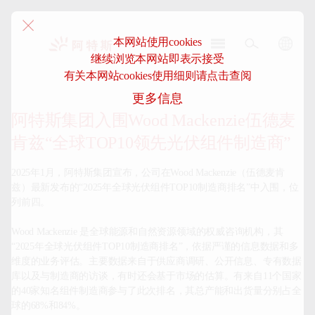
本网站使用cookies
继续浏览本网站即表示接受
阿
有关本网站cookies使用细则请点击查阅
特
更多信息
斯-
中
阿特斯集团入围Wood Mackenzie伍德麦
国
肯兹“全球TOP10领先光伏组件制造商”
2025年1月，阿特斯集团宣布，公司在Wood Mackenzie（伍德麦肯
兹）最新发布的“2025年全球光伏组件TOP10制造商排名”中入围，位
列前四。

Wood Mackenzie 是全球能源和自然资源领域的权威咨询机构，其 
“2025年全球光伏组件TOP10制造商排名”，依据严谨的信息数据和多
维度的业务评估。主要数据来自于供应商调研、公开信息、专有数据
库以及与制造商的访谈，有时还会基于市场的估算。有来自11个国家
的40家知名组件制造商参与了此次排名，其总产能和出货量分别占全
球的68%和84%。
