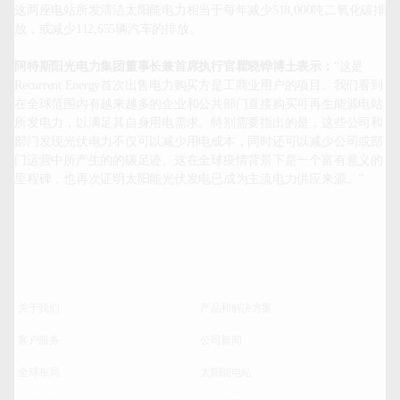
这两座电站所发清洁太阳能电力相当于每年减少518,000吨二氧化碳排
放，或减少112,655辆汽车的排放。

阿特斯阳光电力集团董事长兼首席执行官瞿晓铧博士表示：
“这是
Recurrent Energy首次出售电力购买方是工商业用户的项目。我们看到
在全球范围内有越来越多的企业和公共部门直接购买可再生能源电站
所发电力，以满足其自身用电需求。特别需要指出的是，这些公司和
部门发现光伏电力不仅可以减少用电成本，同时还可以减少公司或部
门运营中所产生的的碳足迹。这在全球疫情背景下是一个富有意义的
里程碑，也再次证明太阳能光伏发电已成为主流电力供应来源。”		
关于我们
产品和解决方案
客户服务
公司新闻
全球布局
太阳能电站