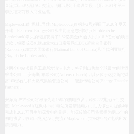
直流)或250兆瓦(AC, 交流)。项目现处于建设阶段，预计2021年第三
季度结束前投入商业运营。

Maplewood1(红枫林1号)和Maplewood2(红枫林2号)项目于2020年夏天
开建。Recurrent Energy公司从由北德意志州银行(Norddeutsche 
Landesbank)牵头的银团获得了2.82亿美金(约合人民币18.3亿元)的项目
贷款，银团成员包括加拿大出口发展局(EDC),荷兰合作银行
(Rabobank),加拿大国家银行(National Bank of Canada)和巴伐利亚银行
(Bayerische Landesbank)。

这两个电站项目完工后所发清洁电力，将分别出售给全球最大的啤酒
酿造公司 — 安海斯-布希公司(Anheuser-Busch)，以及位于达拉斯的财
富100强石油和天然气集输管道公司 — 能源传输公司(Energy Transfer 
Partners)。

安海斯-布希公司将根据为期15年的购电协议，购买222兆瓦(AC, 交
流)“Maplewood1(红枫林1号)”电站所发清洁电力，助力该公司提前4年
完成其2025可再生能源发电的目标。能源传输公司将根据为期15年的
购电协议，收购28兆瓦(AC, 交流)“Maplewood2(红枫林2号)”电站所发
清洁电力。
