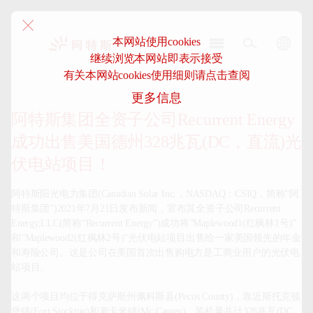
本网站使用cookies
继续浏览本网站即表示接受
阿
有关本网站cookies使用细则请点击查阅
特
更多信息
斯-
中
阿特斯集团全资子公司Recurrent Energy
国
成功出售美国德州328兆瓦(DC，直流)光
伏电站项目！
阿特斯阳光电力集团(Canadian Solar Inc.，NASDAQ：CSIQ，简称“阿
特斯集团”)2021年7月21日发布新闻，宣布其全资子公司Recurrent 
Energy,LLC(简称“Recurrent Energy”)成功将“Maplewood1(红枫林1号)”
和“Maplewood2(红枫林2号)”光伏电站项目出售给一家美国领先的年金
和寿险公司。这是公司在美国首次出售购电方是工商业用户的光伏电
站项目。

这两个项目均位于得克萨斯州佩科斯县(Pecos County)，靠近斯托克顿
堡镇(Fort Stockton)和麦卡米镇(Mc Camey)，装机量共计328兆瓦(DC, 