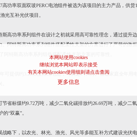
iHiKi7高功率双面双玻PERC电池组件被选为该项目的主力产品，供货1
渔光互补光伏项目。

特斯高功率系列组件在设计之初就采用高可靠性理念，通过提升
力。阿特斯高功率系列组件搭配柔性支架的方案进行了严苛的激振和
证了阿特斯高功率系列组件搭配柔性支架方案的可靠性。

本网站使用cookies
继续浏览本网站即表示接受
有关本网站cookies使用细则请点击查阅
年可提供约3.22亿度清洁电能，可满足约14万户普通家庭全年用
更多信息
。

省标煤约9.72万吨，减少二氧化碳排放约26.69万吨，减少二氧
的“双赢”。

展战略下，以农光、林光、渔光、风光等多能互补方式建设光伏