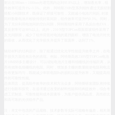
射比在380nm～1100nm光谱范围内达到93.8%以上，增加透光率，组
件效率可提升1%~1.5%。此外，阿特斯210N型系列组件通过无损切割
搭配小间隙技术，既保证了焊接可靠性，又能减小电池片间距, 封装
同样数量电池片相较传统封装间距，组件效率可提升约0.3%。同时，
为了充分利用电池间的空白间隙，阿特斯组件采用了高反白色EVA，
其反射率可达90%以上。此外，210 N型TOPCon双面双玻组件采用了
反光间隙膜，减少了组件背面对电池的遮挡面积，增强了电池片对光
的吸收，从而优化了光学损失并提升了双面率，达到了1%。

辅助材料的结构设计，除了能通过优化光学性能提升效率之外，在电
学损失方面也有出色的表现。例如，阿特斯高效210N型TOPCon电池
片18MBB多主栅设计，可以缩短电池片主栅和细栅线的传输距离，从
而有效降低细栅线的电阻。同时，增加多主栅的数量能使电阻和电流
分布更加均匀，既能减少串联电阻Rs的损耗以提升效率，又能提高组
件的可靠性性能。

总体而言，提高组件效率的技术和方法众多，阿特斯研发团队将持续
进行创新和探究，在追求通过改变的材料性能和结构提效外，综合考
虑工艺制造、可靠性能和成本因素等，为客户提供高品质、高性价比
和高可靠的光伏组件产品。

注：本文中包含的产品规格、技术参数等实际可能略有偏差，相关测