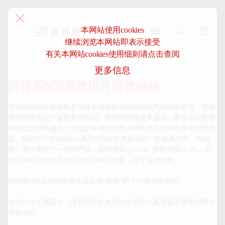
本网站使用cookies
继续浏览本网站即表示接受
阿
有关本网站cookies使用细则请点击查阅
特
更多信息
斯-
中
阿特斯N型高效组件提效揭秘
国
光伏组件的转换效率是指其将吸收的太阳能转化为电能的能力，是衡
量组件发电能力最重要的指标。组件的转换效率越高，表示单位面积
内输出的功率越大，也就意味着能为客户带来更高的发电量和投资增
益。阿特斯TOPBiHiKu7系列N型组件便是这样一款集高功率、高效
率、高可靠性于一体的产品，其功率高达725W, 效率突破23.3%，在
地面电站和分布式项目领域均表现出色，深受客户青睐。

阿特斯N型高效组件具体是如何“提效”的？小编为您揭秘。

光伏行业发展至今，优化电学损失和光学损失一直是提升效率的两个
关键途径。
