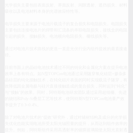
光学损失主要包括表面反射、界面反射、间隙透射、遮挡损失、材料
吸收以及电池材料本身的光谱效应特性等。

电学损失主要来源于电池片载流子的复合损失和电阻损失。电阻损失
主要包括连接电池片的焊带和汇流条的串联电阻损失，接线盒的电阻
引起的损失、接触损失、电池横向电阻损失、栅线损失等。

通过对电池片技术路线的更迭一直是光伏行业内组件提效的最直接途
径。

目前市面上的晶硅电池技术通过不同的钝化和金属化方案在提升电池
效率上各有特点。如N型TOPCon电池通过采用隧穿氧化硅层+掺杂多
晶硅层的钝化接触技术，在钝化硅片表面的同时实现载流子隧穿，有
效降低因金属电极与硅片直接接触造成的复合损失，同时起到“钝化”
与“接触”的效果。同时，阿特斯电池研发团队通过采用超细栅、先进
的烧结和Poly-Si叠层工艺等技术，使阿特斯N型TOPCon电池量产效
率提升了0.3~0.4%。

除了对电池片技术的“提效”研究外，通过对辅材结构及成分的光学损
失优化也能实现电池所受太阳光辐照量的提升，从而达到组件效率的
提升。例如，阿特斯组件采用高透射率的镀膜玻璃能使太阳光直射透