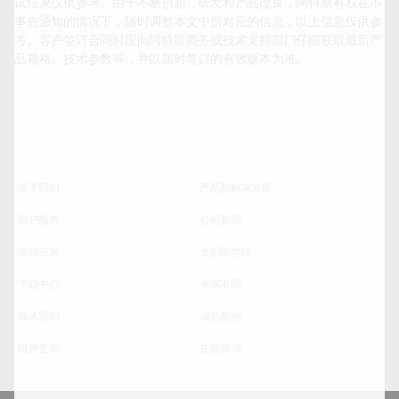
试结果仅供参考。由于不断创新、研发和产品改良，阿特斯有权在不
事先通知的情况下，随时调整本文中所对应的信息，以上信息仅供参
考。客户签订合同时应向阿特斯商务或技术支持部门仔细获取最新产
品规格、技术参数等，并以届时签订的有效版本为准。		
关于我们
产品和解决方案
客户服务
公司新闻
全球布局
太阳能电站
下载中心
卓尔不同
加入我们
成功案例
组件查询
在线商城