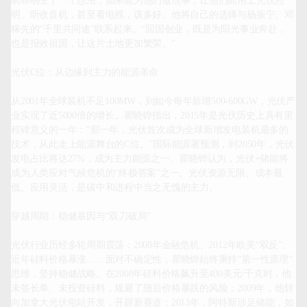
晓铧萌生了一个想法，如果能为他们做点事，让他们能用上光伏照
明、听收音机，甚至看电视，该多好。他将自己的选择与杨振宁、邓
稼先的“千里共同途”联系起来。“回国创业，既是为阳光事业奔赴，
也是报效祖国，让这片土地更加繁荣。”

光伏C位：从边缘到主力的能源革命

从2001年全球装机不足100MW，到如今每年新增500-600GW，光伏产
业实现了近5000倍的增长。瞿晓铧指出，2015年是光伏历史上具有里
程碑意义的一年：“那一年，光伏首次成为全球新增发电装机最多的
技术，从此走上能源舞台的C位。”国际能源署预测，到2050年，光伏
发电占比将达27%，成为主力能源之一。瞿晓铧认为，光伏+储能将
成为人类应对气候危机的“终极答案”之一。光伏资源无限、成本最
低、应用灵活，是碳中和进程中当之无愧的主力。

穿越周期：稳健基因与“双刀破局”

光伏行业历经多轮周期震荡：2008年金融危机、2012年欧美“双反”、
近年硅料价格暴涨……面对不确定性，瞿晓铧始终秉持“第一性原理”
思维，坚持稳健战略。在2008年硅料价格飙升至400美元/千克时，他
未签长单、未投资硅料，规避了随后价格暴跌的风险；2009年，他转
向加拿大光伏电站开发，开辟新赛道；2013年，阿特斯涉足储能，如