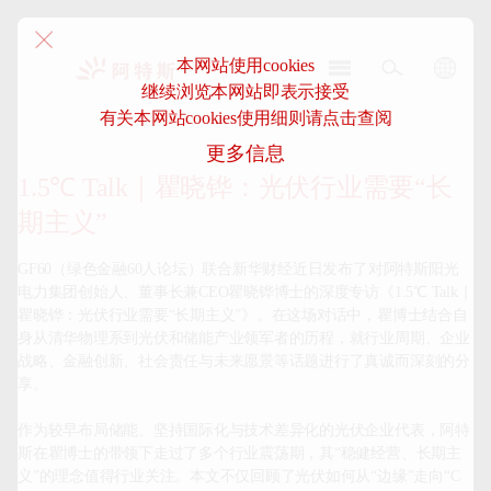
本网站使用cookies
继续浏览本网站即表示接受
阿
有关本网站cookies使用细则请点击查阅
特
更多信息
斯-
中
1.5℃ Talk｜瞿晓铧：光伏行业需要“长
国
期主义”
GF60（绿色金融60人论坛）联合新华财经近日发布了对阿特斯阳光
电力集团创始人、董事长兼CEO瞿晓铧博士的深度专访《1.5℃ Talk｜
瞿晓铧：光伏行业需要“长期主义”》。在这场对话中，瞿博士结合自
身从清华物理系到光伏和储能产业领军者的历程，就行业周期、企业
战略、金融创新、社会责任与未来愿景等话题进行了真诚而深刻的分
享。

作为较早布局储能、坚持国际化与技术差异化的光伏企业代表，阿特
斯在瞿博士的带领下走过了多个行业震荡期，其“稳健经营、长期主
义”的理念值得行业关注。本文不仅回顾了光伏如何从“边缘”走向“C