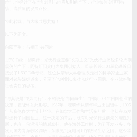
位”，也探讨了在产能过剩与内卷加剧的当下，行业如何实现可持
续、高质量的发展路径。

特此转载，与大家共思共勉！

以下为正文。

向阳而生：与祖国“共同途

1.5℃ Talk｜瞿晓铧：光伏行业需要“长期主义”光伏行业历经多轮周期
震荡的当下，阿特斯阳光电力集团创始人、董事长兼CEO瞿晓铧近日
接受了1.5℃ Talk专访。这位从清华大学物理系走出的科学家企业家，
面对镜头娓娓道来，分享了他创业以来对光伏行业周期、企业战略和
社会责任的思考。

“与其说是‘逆风而行’，不如说是‘向阳而生’。”回顾2001年回国创业的
决定，瞿晓铧如此形容。1987年，瞿晓铧从清华毕业出国留学，1995
年从多伦多大学博士毕业。在加拿大工作和生活多年后，他却在36岁
时选择了回国创业。这一决定的背后，既有对光伏行业前景的理性判
断，也有一份深沉的情感牵挂。他在海外工作时，为了开发业务，多
次到国内青海牧区调研，亲眼见到无电可用的牧民生活之困。这令瞿