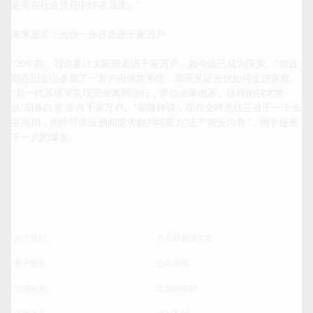
更要在社会责任中传递温度。”

未来愿景：光伏一步步走进千家万户

“20年前，我说要让太阳能走进千家万户，如今这已成为现实。”他近
期在旧金山参观了一套户用储能系统，亲眼见证光伏如何走进家庭。
“新一代系统可实现完全离网运行，带动全家电器。这样的技术将
从‘阳春白雪’走向千家万户。”瞿晓铧说，现在全球光伏正处于一个低
谷周期，他呼吁供应侧和需求侧共同努力“去产能反内卷”，携手迎来
下一次的爆发。		
关于我们
产品和解决方案
客户服务
公司新闻
全球布局
太阳能电站