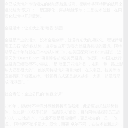
今已成为海外市场领先的储能系统集成商。瞿晓铧将阿特斯的破局之
道总结为“双刀”：一是国际化，穿越地缘限制；二是技术创新，在同
质化红海中开辟蓝海。

金融活水：让光伏之花“暗香”满园

金融是产业的活水，没有金融创新，就没有光伏的规模化。瞿晓铧引
用王安石“墙角数枝梅，凌寒独自开”形容光伏融资初期的困境。阿特
斯早在十年前就在日本尝试J-REITs，在美国探索Tax Equity融资，近
期又为“Desert Bloom”项目筹备超8亿美元融资。他提到，中国光伏行
业融资已经取得不少突破，“是‘墙里开花墙外香’，走到一带一路上影
响力还是很大的”。他以阿特斯海外项目为例，在东南亚、拉美等地
区都得到了银团支持。“我觉得方式还是越来越多，大家一起最后形
成‘花满园’。”

社会责任：企业公民的“包容之课”

2019年，瞿晓铧不幸意外颈椎骨折高位截瘫，此后更加关注弱势群
体。他发起“100双手托起一位残障人”倡议，目前阿特斯残障员工超
150人，占比超1%。“企业不仅是经济组织，更是社会的一员。”他
说，“阿特斯不追求最大、最快，而要‘卓尔不同’，在技术创新之外，