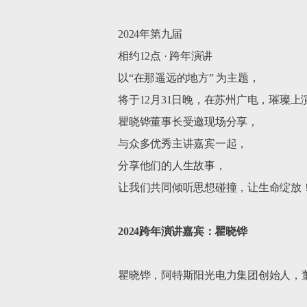
2024年第九届

相约12点 · 跨年演讲

以“在那遥远的地方” 为主题，

将于12月31日晚，在苏州广电，璀璨上演
瞿晓铧董事长受邀现场分享，

与众多优秀主讲嘉宾一起，

分享他们的人生故事，

让我们共同倾听思想碰撞，让生命绽放！
2024跨年演讲嘉宾：瞿晓铧
瞿晓铧，阿特斯阳光电力集团创始人，董