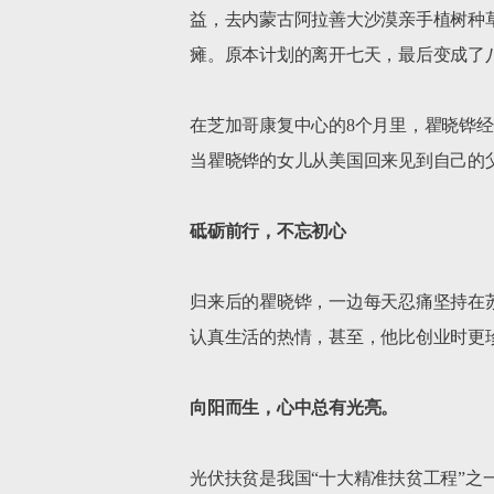
益，去内蒙古阿拉善大沙漠亲手植树种
瘫。原本计划的离开七天，最后变成了八
在芝加哥康复中心的8个月里，瞿晓铧经
当瞿晓铧的女儿从美国回来见到自己的父
砥砺前行，不忘初心
归来后的瞿晓铧，一边每天忍痛坚持在
认真生活的热情，甚至，他比创业时更
向阳而生，心中总有光亮。
光伏扶贫是我国“十大精准扶贫工程”之