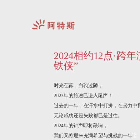
阿
特
2024相约12点·
斯-
中
铁侠”
国
时光荏苒，白驹过隙，

2023年的旅途已进入尾声！

过去的一年，在汗水中打拼，在努力中探
无论成功还是失败都已是过往。

2024年的钟声即将敲响，

我们又将迎来充满希望与挑战的一年！
