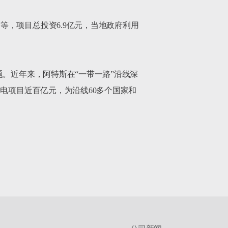
，项目总投资6.9亿元，当地政府利用
。近年来，阿特斯在“一带一路”沿线深
电项目近百亿元，为沿线60多个国家和
在光伏赛道上，阿特斯一步一个脚印，踩中了历史的每一个节拍，我们相信追赶太阳的人运气都不会差。		