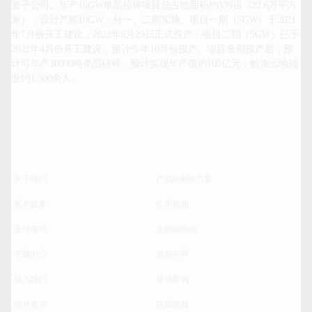
资子公司。年产10GW单晶拉棒项目总占地面积约339亩（22.6万平方
米），设计产能10GW，分一、二期实施。项目一期（5GW）于2021
年7月份开工建设，2022年6月29日正式投产；项目二期（5GW）已于
2022年4月份开工建设，预计今年10月份投产。项目全部投产后，预
计可年产30000吨单晶硅棒，预计实现年产值约100亿元，解决当地就
业约1,300余人。		
关于我们
产品和解决方案
客户服务
公司新闻
全球布局
太阳能电站
下载中心
卓尔不同
加入我们
成功案例
组件查询
在线商城