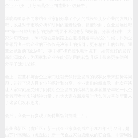
企业200强、江苏民营企业制造业100强证书。

瞿晓铧董事长向来访企业家们分享了个人的成长经历及企业的发展历
程，以及对于市场分析和研判的宝贵经验。瞿董说到，企业发展过程
中“每一分钟都有新的挑战”需要不断地创新和完善。分享过程中，大
家深切感受到，阿特斯在发展路上在迎接机遇与挑战的时候，作为企
业领导者带给企业的不仅仅是决策上的指引，更有精神上的鼓舞。瞿
董还就当前“碳达峰”、“碳中和”和双控限电环境下，如何更好的发挥
新能源优势，为国家和企业在能源使用的转型升级上带来更多便利，
分享了独到见解。

会上，瞿董和与会企业家们还就光伏行业发展的现状及未来趋势等问
题，进行了深入且专业的探讨和分享。企业家们纷纷表示，此次座谈
让大家深刻感受到了阿特斯企业发展的榜样力量和瞿董给年轻一代企
业管理者带来的精神力量，也为大家在新发展时代如何改革创新带来
了诸多启发和思考。

会后，商会一行参观了阿特斯智能制造工厂。

苏州高新区（虎丘区）新一代企业家商会成立于2021年9月22日，是
由苏州高新区（虎丘区）新一代企业家自愿组成的联合性、非营利性