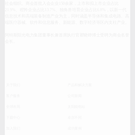
社会组织。商会首批入会企业150余家，上市和拟上市企业占比
21.9%、瞪羚企业占比13.7%、独角兽培育企业占比6.8%，以新一代
信息技术和高端装备制造产业为主，同时涵盖半导体和集成电路、高
端医疗器械、软件和信息服务、新能源、数字经济等区内支柱产业。

阿特斯阳光电力集团董事长兼首席执行官瞿晓铧博士受聘为商会名誉
会长。		
关于我们
产品和解决方案
客户服务
公司新闻
全球布局
太阳能电站
下载中心
卓尔不同
加入我们
成功案例