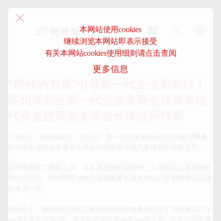
本网站使用cookies
继续浏览本网站即表示接受
阿
有关本网站cookies使用细则请点击查阅
特
更多信息
斯-
中
“榜样的力量”引领新一代企业家前行！
国
苏州高新区新一代企业家商会理事单位
代表走进商会名誉会长单位阿特斯
11月4日，苏州高新区（虎丘区）新一代企业家商会组织20家理事单
位代表走进商会名誉会长单位阿特斯阳光电力集团股份有限公司。

苏州高新区工商联主席、商务局副局长谢明华，工商联副主席瞿峰出
席此次活动，阿特斯阳光电力集团董事长兼首席执行官瞿晓铧亲自接
待来访一行。

座谈会上，谢明华代表区工商联向瞿晓铧董事长转交了阿特斯2021年
中国民营企业500强、中国制造业民营企业500强证书，以及江苏民营