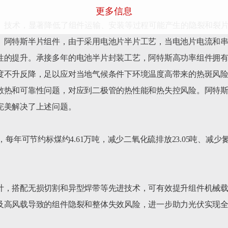
更多信息
片）技术，显著降低了组件运输、安装等过程可能产生的隐裂和裂
阿特斯半片组件，由于采用电池片半片工艺，当电池片电流和串阻
性的提升。承接多年的电池半片封装工艺，阿特斯高功率组件拥
度不升反降，足以应对当地气候条件下环境温度高带来的热斑风
散热和可靠性问题，对应到二极管的热性能和热失控风险。阿特
美解决了上述问题。

每年可节约标煤约4.61万吨，减少二氧化硫排放23.05吨、减少
计，搭配无损切割和异型焊带等先进技术，可有效提升组件机械
及高风载导致的组件隐裂和整体失效风险，进一步助力光伏实现全