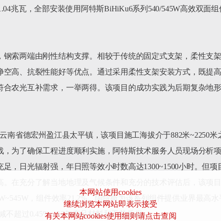
1.04兆瓦，全部安装使用阿特斯BiHiKu6系列540/545W高
，钢索两端由刚性结构支撑。相较于传统的固定式支架，柔性支
净空高、抗裂性能好等优点。通过采用柔性支架安装方式，既提
符合农光互补需求，一举两得。该项目的成功实践为后期复杂地
云南省德宏州盈江县太平镇，该项目施工海拔介于882米~225
战，为了确保工程进度顺利实施，阿特斯技术服务人员现场分析
足，日光辐射强，年日照等效小时数高达1300~1500小时。但
在充分了解当地地理及气候条件和充分的技术评估后，该项目确定选用
本网站使用cookies
40W~545W，组件效率21.2%。阿特斯为该系列组件提供业界最
继续浏览本网站即表示接受
不超过0.45%；12年产品材料和工艺质保。

有关本网站cookies使用细则请点击查阅