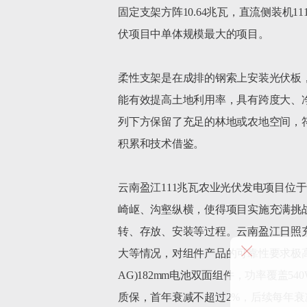
固定支架方阵10.64兆瓦，直流侧装机11
伏项目中单体规模最大的项目。

柔性支架是在成排的钢索上安装光伏板
能有效提高土地利用率，具有跨度大、
列下方保留了充足的林地或农地空间，
积累和技术借鉴。

云南盈江111兆瓦农业光伏发电项目位于
崎岖、沟壑纵横，使得项目实施充满挑
转、存放、安装等过程。云南盈江日照充
大等情况，对组件产品的可靠性要求极高。
AG)182mm电池双面组件，功率覆盖5
质保，首年衰减不超过2%，后续每年衰减