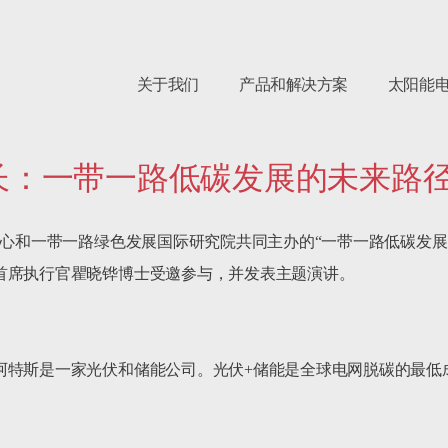
关于我们
产品和解决方案
太阳能
长：一带一路低碳发展的未来路
中心和一带一路绿色发展国际研究院共同主办的“一带一路低碳发
首席执行官瞿晓铧博士受邀参与，并发表主题演讲。



阿特斯是一家光伏和储能公司。光伏+储能是全球电网脱碳的最低