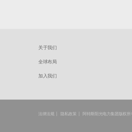
关于我们
全球布局
加入我们
法律法规
隐私政策
阿特斯阳光电力集团版权所