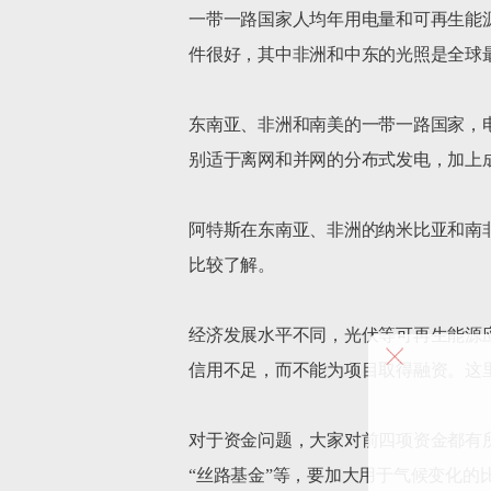
一带一路国家人均年用电量和可再生能源
件很好，其中非洲和中东的光照是全球最
东南亚、非洲和南美的一带一路国家，
别适于离网和并网的分布式发电，加上
阿特斯在东南亚、非洲的纳米比亚和南
比较了解。

经济发展水平不同，光伏等可再生能源
信用不足，而不能为项目取得融资。这
对于资金问题，大家对前四项资金都有所
“丝路基金”等，要加大用于气候变化的