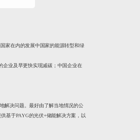
路国家在内的发展中国家的能源转型和绿
力的企业及早更快实现减碳；中国企业在
好地解决问题。最好由了解当地情况的公
提供基于PAYG的光伏+储能解决方案，以