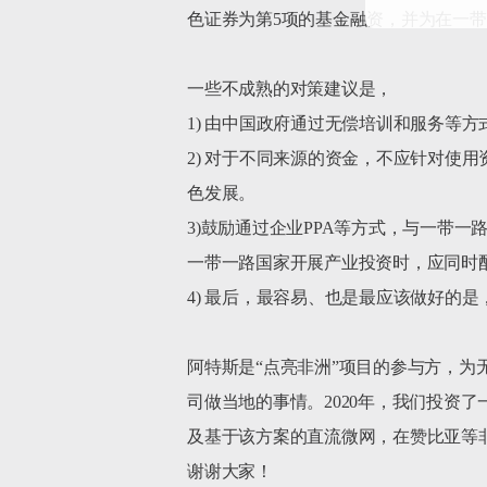
色证券为第5项的基金融资，并为在一带
一些不成熟的对策建议是，

1) 由中国政府通过无偿培训和服务等
2) 对于不同来源的资金，不应针对使
色发展。

3)鼓励通过企业PPA等方式，与一带
一带一路国家开展产业投资时，应同时
4) 最后，最容易、也是最应该做好的是
阿特斯是“点亮非洲”项目的参与方，
司做当地的事情。2020年，我们投资了
及基于该方案的直流微网，在赞比亚等非
谢谢大家！		