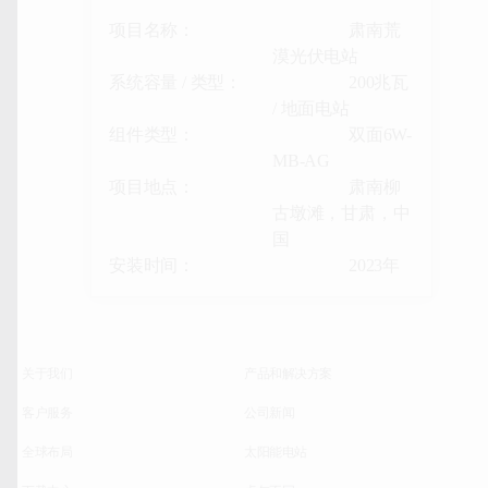
项目名称：
肃南荒
漠光伏电站
系统容量 / 类型：
200兆瓦
/ 地面电站
组件类型：
双面6W-
MB-AG
项目地点：
肃南柳
古墩滩，甘肃，中
国
安装时间：
2023年
关于我们
产品和解决方案
客户服务
公司新闻
全球布局
太阳能电站