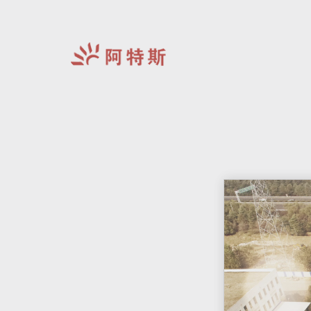
阿
特
斯-
中
国